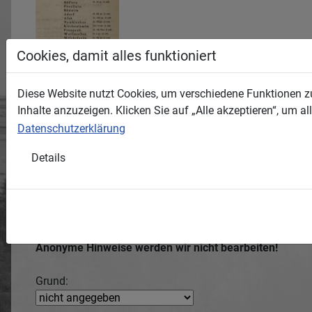
Cookies, damit alles funktioniert
Bereitsteller: Tanne15
Diese Website nutzt Cookies, um verschiedene Funktionen zu
Wenn Sie
Inhalte anzuzeigen. Klicken Sie auf „Alle akzeptieren“, um 
Uns bei den fehlenden Informationen zu den Medien
Datenschutzerklärung
Fehler entdeckt haben,
wichtige Informationen geben können,
Details
Rechte verletzt sehen,
oder auf andere Weise hilfreich sein können,
tragen Sie bitte diese Anliegen hier ein und hinterlassen
Die Medien-ID des jeweiligen Mediums wird automatisch
Anonyme Hinweise werden wir nicht bearbeiten!
Grund: