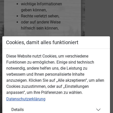
wichtige Informationen
geben können,
Rechte verletzt sehen,
oder auf andere Weise
hilfreich sein können,
tragen Sie bitte diese Anliegen
Cookies, damit alles funktioniert
hier ein und hinterlassen Sie uns,
wer Sie sind und wie wir Sie
Diese Website nutzt Cookies, um verschiedene
erreichen können.
Funktionen zu ermöglichen. Einige sind technisch
Die Medien-ID des jeweiligen
notwendig, andere helfen uns, die Leistung zu
Mediums wird automatisch mit
verbessern und Ihnen personalisierte Inhalte
übertragen.
anzuzeigen. Klicken Sie auf „Alle akzeptieren“, um allen
Anonyme Hinweise werden wir
Cookies zuzustimmen, oder auf „Einstellungen
nicht bearbeiten!
anpassen“, um Ihre Präferenzen zu wählen.
Grund:
Datenschutzerklärung
Details