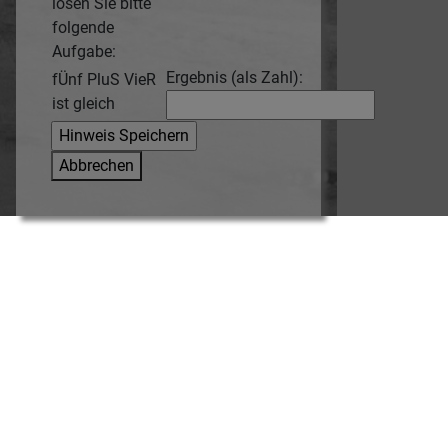
lösen Sie bitte
folgende
Aufgabe:
Ergebnis (als Zahl):
fÜnf PluS VieR
ist gleich
Abbrechen