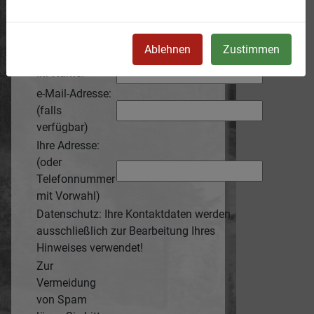
Ihr Hinweis:
Ablehnen
Zustimmen
Ihr Name:
e-Mail-Adresse:
(falls
verfügbar)
Ihre Adresse:
(oder
Telefonnummer
mit Vorwahl)
Datenschutz: Ihre Kontaktdaten werden
ausschließlich zur Bearbeitung Ihres
Hinweises verwendet!
Zur
Vermeidung
von Spam