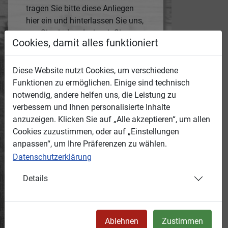
tragen Sie bitte diese Anliegen
hier ein und hinterlassen Sie uns,
wer Sie sind und wie wir Sie
Cookies, damit alles funktioniert
erreichen können.
Die Medien-ID des jeweiligen
Mediums wird automatisch mit
Diese Website nutzt Cookies, um verschiedene
übertragen.
Funktionen zu ermöglichen. Einige sind technisch
Anonyme Hinweise werden wir
notwendig, andere helfen uns, die Leistung zu
nicht bearbeiten!
verbessern und Ihnen personalisierte Inhalte
anzuzeigen. Klicken Sie auf „Alle akzeptieren“, um allen
Grund:
Cookies zuzustimmen, oder auf „Einstellungen
anpassen“, um Ihre Präferenzen zu wählen.
Datenschutzerklärung
Ihr Hinweis:
Details
Ihr Name:
Ablehnen
Zustimmen
e-Mail-Adresse: