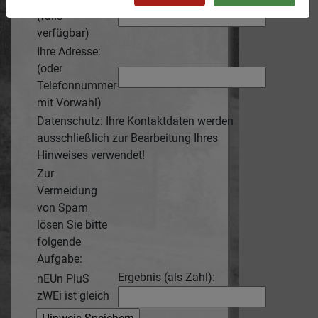
(falls
verfügbar)
Ihre Adresse:
(oder
Telefonnummer
mit Vorwahl)
Datenschutz: Ihre Kontaktdaten werden
ausschließlich zur Bearbeitung Ihres
Hinweises verwendet!
Zur
Vermeidung
von Spam
lösen Sie bitte
folgende
Aufgabe:
Ergebnis (als Zahl):
nEUn PluS
zWEi ist gleich