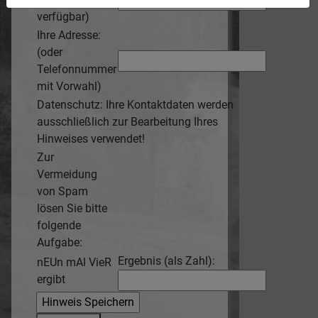
verfügbar)
Ihre Adresse:
(oder
Telefonnummer
mit Vorwahl)
Datenschutz: Ihre Kontaktdaten werden
ausschließlich zur Bearbeitung Ihres
Hinweises verwendet!
Zur
Vermeidung
von Spam
lösen Sie bitte
folgende
Aufgabe:
Ergebnis (als Zahl):
nEUn mAl VieR
ergibt