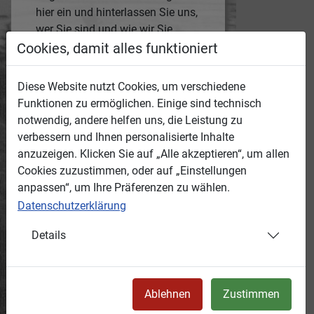
hier ein und hinterlassen Sie uns,
wer Sie sind und wie wir Sie
erreichen können.
Cookies, damit alles funktioniert
Die Medien-ID des jeweiligen
Mediums wird automatisch mit
Diese Website nutzt Cookies, um verschiedene
übertragen.
Funktionen zu ermöglichen. Einige sind technisch
Anonyme Hinweise werden wir
notwendig, andere helfen uns, die Leistung zu
nicht bearbeiten!
verbessern und Ihnen personalisierte Inhalte
anzuzeigen. Klicken Sie auf „Alle akzeptieren“, um allen
Grund:
Cookies zuzustimmen, oder auf „Einstellungen
anpassen“, um Ihre Präferenzen zu wählen.
Datenschutzerklärung
Ihr Hinweis:
Details
Ihr Name:
Ablehnen
Zustimmen
e-Mail-Adresse:
(falls