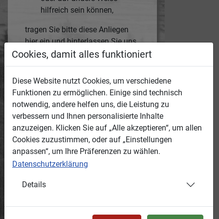
hilfreich sein können,
tragen Sie bitte diese Anliegen
hier ein und hinterlassen Sie uns,
wer Sie sind und wie wir Sie
Cookies, damit alles funktioniert
erreichen können.
Die Medien-ID des jeweiligen
Diese Website nutzt Cookies, um verschiedene
Mediums wird automatisch mit
Funktionen zu ermöglichen. Einige sind technisch
übertragen.
notwendig, andere helfen uns, die Leistung zu
Anonyme Hinweise werden wir
verbessern und Ihnen personalisierte Inhalte
nicht bearbeiten!
anzuzeigen. Klicken Sie auf „Alle akzeptieren“, um allen
Cookies zuzustimmen, oder auf „Einstellungen
Grund:
anpassen“, um Ihre Präferenzen zu wählen.
Datenschutzerklärung
Ihr Hinweis:
Details