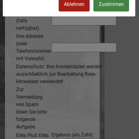
Ihr Name:
Ablehnen
Zustimmen
e-Mail-Adresse:
(falls
verfügbar)
Ihre Adresse:
(oder
Telefonnummer
mit Vorwahl)
Datenschutz: Ihre Kontaktdaten werden
ausschließlich zur Bearbeitung Ihres
Hinweises verwendet!
Zur
Vermeidung
von Spam
lösen Sie bitte
folgende
Aufgabe:
Ergebnis (als Zahl):
EiNs PluS EiNs