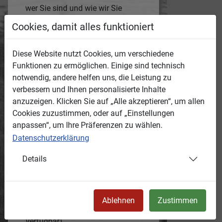
wer Sie sind und wie wir Sie
erreichen können.
Cookies, damit alles funktioniert
Die Medien-ID des jeweiligen
Mediums wird automatisch mit
Diese Website nutzt Cookies, um verschiedene
übertragen.
Funktionen zu ermöglichen. Einige sind technisch
Anonyme Hinweise werden wir
notwendig, andere helfen uns, die Leistung zu
nicht bearbeiten!
verbessern und Ihnen personalisierte Inhalte
anzuzeigen. Klicken Sie auf „Alle akzeptieren“, um allen
Grund:
Cookies zuzustimmen, oder auf „Einstellungen
anpassen“, um Ihre Präferenzen zu wählen.
Datenschutzerklärung
Ihr Hinweis:
Details
Ihr Name:
e-Mail-Adresse:
Ablehnen
Zustimmen
(falls
verfügbar)