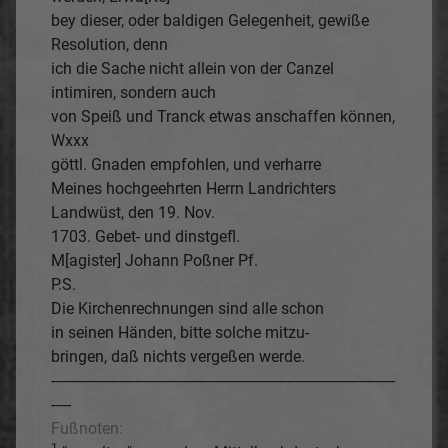
bey dieser, oder baldigen Gelegenheit, gewiße
Resolution, denn
ich die Sache nicht allein von der Canzel
intimiren, sondern auch
von Speiß und Tranck etwas anschaffen können,
Wxxx
göttl. Gnaden empfohlen, und verharre
Meines hochgeehrten Herrn Landrichters
Landwüst, den 19. Nov.
1703. Gebet- und dinstgefl.
M[agister] Johann Poßner Pf.
P.S.
Die Kirchenrechnungen sind alle schon
in seinen Händen, bitte solche mitzu-
bringen, daß nichts vergeßen werde.
--------------------------------------------------------------------------------------
-----
Fußnoten:
1