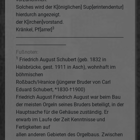
Solches wird der K[öniglichen] Sup[erintendentur]
hierdurch angezeigt.
der K[irchen]vorstand.
3
Kränkel, Pf[arrer]
--------------------------------------------------------------------------------------
----------------------------------------
Fußnoten:
1
Friedrich August Schubert (geb. 1832 in
Halsbrücke, gest. 1911 in Asch), wohnhaft im
böhmischen
Roßbach/Hranice (jüngerer Bruder von Carl
Eduard Schubert, *1830-†1900)
Friedrich August Friedrich August war beim Bau
der meisten Orgeln seines Bruders beteiligt, in der
Hauptsache für die Gehäuse zuständig. Er
erwarb im Laufe der Zeit Kenntnisse und
Fertigkeiten auf
allen anderen Gebieten des Orgelbaus. Zwischen