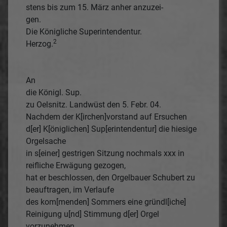
stens bis zum 15. März anher anzuzei-
gen.
Die Königliche Superintendentur.
2
Herzog.
An
die Königl. Sup.
zu Oelsnitz. Landwüst den 5. Febr. 04.
Nachdem der K[irchen]vorstand auf Ersuchen
d[er] K[öniglichen] Sup[erintendentur] die hiesige
Orgelsache
in s[einer] gestrigen Sitzung nochmals xxx in
reifliche Erwägung gezogen,
hat er beschlossen, den Orgelbauer Schubert zu
beauftragen, im Verlaufe
des kom[menden] Sommers eine gründl[iche]
Reinigung u[nd] Stimmung d[er] Orgel
vorzunehmen.