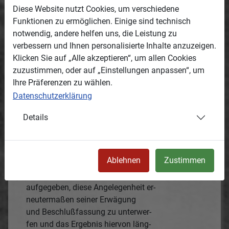
1
des Orgelbauers Schubert
tut der dorti-
Diese Website nutzt Cookies, um verschiedene
gen Orgel eine gründliche Reinigung
Funktionen zu ermöglichen. Einige sind technisch
und Stimmung not, dringend not.
notwendig, andere helfen uns, die Leistung zu
Auch ist der Betrag des dafür aufgestellten
verbessern und Ihnen personalisierte Inhalte anzuzeigen.
Kostenanschlags von 220 M ein verhältnismä-
Klicken Sie auf „Alle akzeptieren“, um allen Cookies
ßig niedriger im Vergleich zu den Un-
zuzustimmen, oder auf „Einstellungen anpassen“, um
kosten, welche für die Kirchgemeinde
Ihre Präferenzen zu wählen.
entstehen würden, wenn infolge
Datenschutzerklärung
ungebührlichen Weiteraufschubs die
anempfohlenen Reperatur der sonst
Details
noch brauchbaren Orgel die Beschaffung
----------------------------------------------------
eines neuen Orgelwerkes sich nötig
Ablehnen
Zustimmen
machen würde.
Dem Kirchenvorstande wird
aufgegeben, diese Angelegenheit er-
neutermaßen seiner Erwägung
und Beschlußfassung zu unterwer-
fen und das Ergebnis hiervon läng-