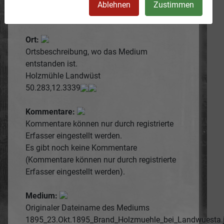
1895
Ablehnen
Zustimmen
Bericht nach dem Brand
Ort:
Ortsbeschreibung, wo das Medium
entstanden ist.
Holzmühle Landwüst
50.283,12.3339
Kommentare:
Kommentare können nur durch registrierte
Erfasser eingestellt werden.
Es gibt noch keine Kommentare
(Kommentare können nur durch registrierte
Erfasser eingestellt werden).
Medium:
Originaler Dateiname des Mediums
1895_23.Okt.1895_Brand_Holzmuehle_bei_Landwuesta.