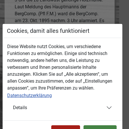
Laut Meldung des Hauptmanns der
BergComp. (Pfl F.M.) ward die BergComp.
am 23. Okt. 1895 nachm. 3 Uhr alarmiert. Es
brannte die zu Landwüst gehörige
Cookies, damit alles funktioniert
Holzmühle. Die BergComp. rückte viertel 4
Uhr mit Spritze u. 27 Mann sofort ab und
Diese Website nutzt Cookies, um verschiedene
war außer Landwüst die 2. auswärtige
Funktionen zu ermöglichen. Einige sind technisch
Spritze (Schönlind war nach Landwüst die
notwendig, andere helfen uns, die Leistung zu
1. ausw. Spr.) Nach der BergComp. kam
verbessern und Ihnen personalisierte Inhalte
noch die Pfl Feuerw. Landwüst und die
anzuzeigen. Klicken Sie auf „Alle akzeptieren“, um
Ortsfeuerwehr Wernitzgrün. Die Spritze der
allen Cookies zuzustimmen, oder auf „Einstellungen
BergComp. kam sofort in Thätigkeit, und es
anpassen“, um Ihre Präferenzen zu wählen.
gelang den Mannschaften mit den übrigen
Datenschutzerklärung
Feuerwehrleuten das Wohngebäude...
Details
Entstanden:
Termin oder Zeitraum, wann das Medium
entstanden ist.