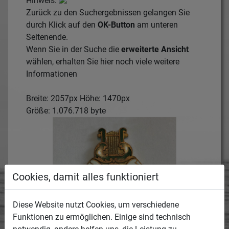
Hinweis:
Zurück zu den Suchergebnissen gelangen Sie
durch Klick auf den
OK-Button
am unteren
Seitenende.
Wenn Sie in der Suche die
erweiterte Ansicht
wählen, erhalten Sie hier noch viele weitere
Informationen
Breite: 2057px Höhe: 1470px
Größe: 1.076.718 byte
Cookies, damit alles funktioniert
Diese Website nutzt Cookies, um verschiedene
Beschreibung:
Funktionen zu ermöglichen. Einige sind technisch
Hier wird das Medium näher beschrieben.