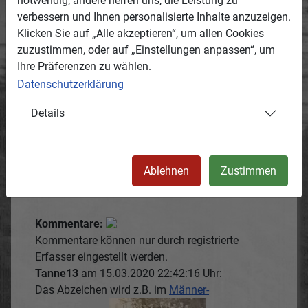
notwendig, andere helfen uns, die Leistung zu
Abzeichen des Landwüster
verbessern und Ihnen personalisierte Inhalte anzuzeigen.
Männergesangsvereines
Klicken Sie auf „Alle akzeptieren“, um allen Cookies
zuzustimmen, oder auf „Einstellungen anpassen“, um
Entstanden:
Ihre Präferenzen zu wählen.
Termin oder Zeitraum, wann das Medium
Datenschutzerklärung
entstanden ist.
1869
Details
Ort:
Ortsbeschreibung, wo das Medium entstanden
Ablehnen
Zustimmen
ist.
Landwüst
Kommentare:
Kommentare können nur durch registrierte
Erfasser eingestellt werden.
Tanne13
am 15.03.2020 22:42:16 Uhr:
Das Abzeichen wird z.B. im
Männer-