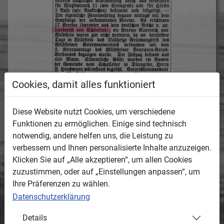
Cookies, damit alles funktioniert
Diese Website nutzt Cookies, um verschiedene
Funktionen zu ermöglichen. Einige sind technisch
notwendig, andere helfen uns, die Leistung zu
verbessern und Ihnen personalisierte Inhalte anzuzeigen.
Beschreibung:
Klicken Sie auf „Alle akzeptieren“, um allen Cookies
Hier wird das Medium näher beschrieben.
zuzustimmen, oder auf „Einstellungen anpassen“, um
Beschrieben wird das Treffen der Feuerwehren
Ihre Präferenzen zu wählen.
des Wildsteiner (Böhmen, heute Skalná)
Feuerwehr-Bezirks-Verbandes, an dem die
Datenschutzerklärung
Landwüster Feuerwehr (und auch die
Details
Schönlinder) als Gast teilnahm.