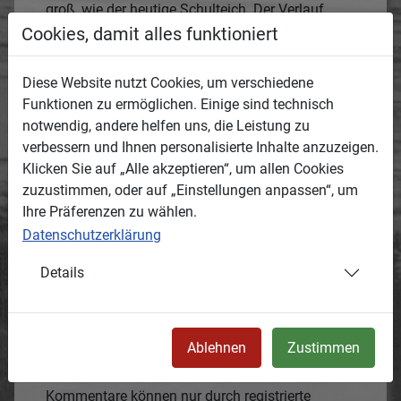
groß, wie der heutige Schulteich. Der Verlauf
vieler Wege (als Trennung der Grundstücke) lässt
Cookies, damit alles funktioniert
die Herkunft des Dorfes als Waldhufendorf
erkennen.
Diese Website nutzt Cookies, um verschiedene
Funktionen zu ermöglichen. Einige sind technisch
Entstanden:
notwendig, andere helfen uns, die Leistung zu
Termin oder Zeitraum, wann das Medium
verbessern und Ihnen personalisierte Inhalte anzuzeigen.
entstanden ist.
Klicken Sie auf „Alle akzeptieren“, um allen Cookies
1793
zuzustimmen, oder auf „Einstellungen anpassen“, um
Ihre Präferenzen zu wählen.
Ort:
Datenschutzerklärung
Ortsbeschreibung, wo das Medium entstanden
ist.
Details
Der Anger befand sich am nördlichen
Ortsausgang (Richtung Schönlind).
50.273,12.3289
Ablehnen
Zustimmen
Kommentare:
Kommentare können nur durch registrierte