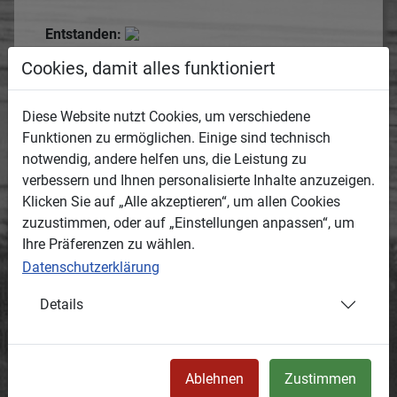
Entstanden:
Termin oder Zeitraum, wann das Medium
Cookies, damit alles funktioniert
entstanden ist.
1910
Diese Website nutzt Cookies, um verschiedene
geschätzt
Funktionen zu ermöglichen. Einige sind technisch
notwendig, andere helfen uns, die Leistung zu
Ort:
verbessern und Ihnen personalisierte Inhalte anzuzeigen.
Ortsbeschreibung, wo das Medium entstanden
Klicken Sie auf „Alle akzeptieren“, um allen Cookies
ist.
zuzustimmen, oder auf „Einstellungen anpassen“, um
vor der Holzmühle, Blick nach Norden
Ihre Präferenzen zu wählen.
50.28254,12.33379
Datenschutzerklärung
Kommentare:
Details
Kommentare können nur durch registrierte
Erfasser eingestellt werden.
Es gibt noch keine Kommentare (Kommentare
können nur durch registrierte Erfasser eingestellt
Ablehnen
Zustimmen
werden).