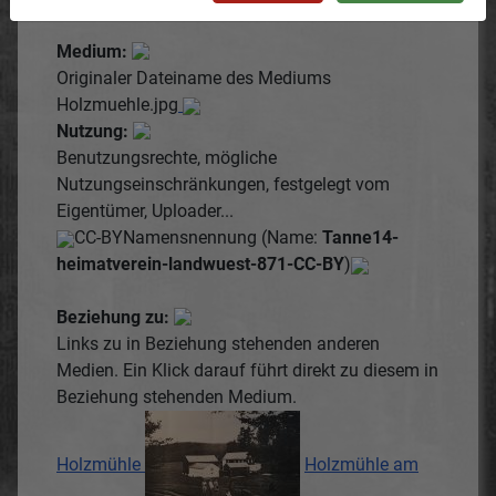
Medium:
Originaler Dateiname des Mediums
Holzmuehle.jpg
Nutzung:
Benutzungsrechte, mögliche
Nutzungseinschränkungen, festgelegt vom
Eigentümer, Uploader...
CC-BY
Namensnennung (Name:
Tanne14-
heimatverein-landwuest-871-CC-BY
)
Beziehung zu:
Links zu in Beziehung stehenden anderen
Medien. Ein Klick darauf führt direkt zu diesem in
Beziehung stehenden Medium.
Holzmühle
Holzmühle am