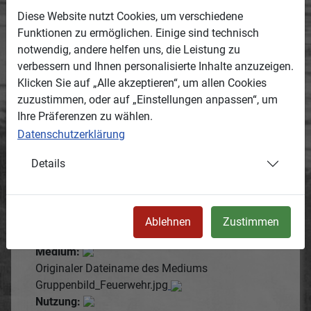
Diese Website nutzt Cookies, um verschiedene
Entstanden:
Funktionen zu ermöglichen. Einige sind technisch
Termin oder Zeitraum, wann das Medium
notwendig, andere helfen uns, die Leistung zu
entstanden ist.
verbessern und Ihnen personalisierte Inhalte anzuzeigen.
1910
Klicken Sie auf „Alle akzeptieren“, um allen Cookies
geschätzt
zuzustimmen, oder auf „Einstellungen anpassen“, um
Ihre Präferenzen zu wählen.
Datenschutzerklärung
Kommentare:
Kommentare können nur durch registrierte
Details
Erfasser eingestellt werden.
Es gibt noch keine Kommentare (Kommentare
können nur durch registrierte Erfasser eingestellt
werden).
Ablehnen
Zustimmen
Medium:
Originaler Dateiname des Mediums
Gruppenbild_Feuerwehr.jpg
Nutzung: