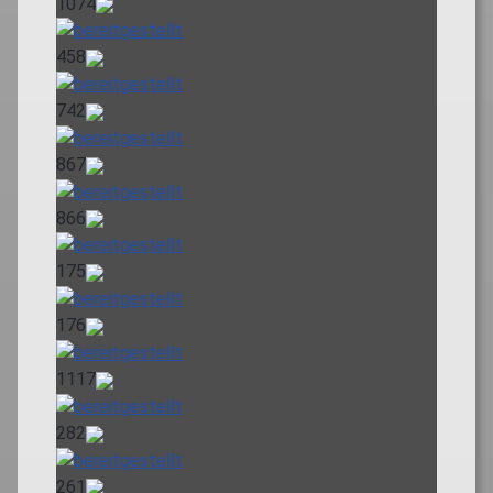
1074
458
742
867
866
175
176
1117
282
261