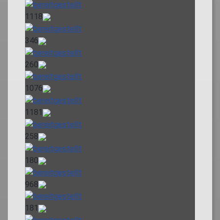
1118
346
260
1076
1181
258
180
968
181