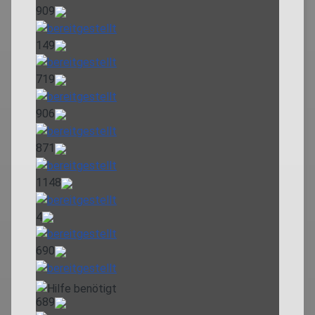
909
149
719
906
871
1148
4
690
689