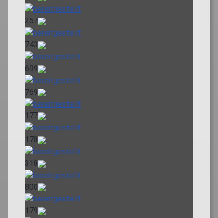
257
743
699
769
177
178
318
800
179