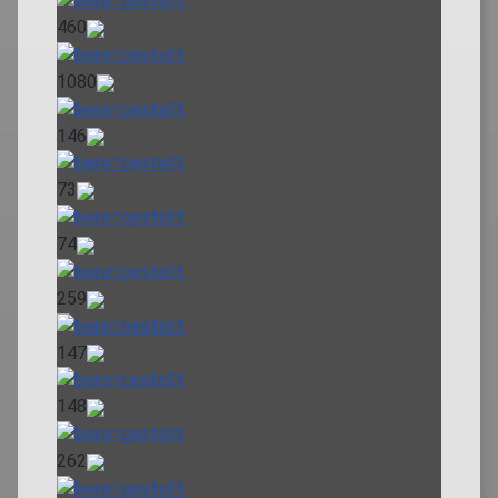
460
1080
146
73
74
259
147
148
262