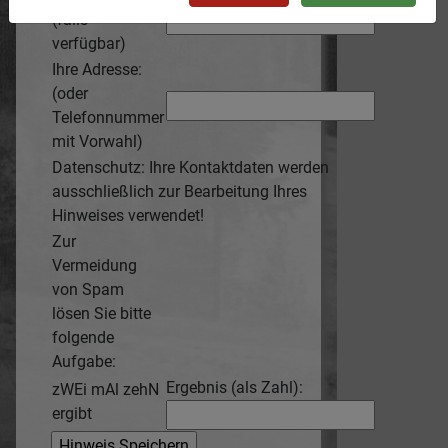
(falls
verfügbar)
Ihre Adresse:
(oder
Telefonnummer
mit Vorwahl)
Datenschutz: Ihre Kontaktdaten werden
ausschließlich zur Bearbeitung Ihres
Hinweises verwendet!
Zur
Vermeidung
von Spam
lösen Sie bitte
folgende
Aufgabe:
Ergebnis (als Zahl):
zWEi mAl zehN
ergibt