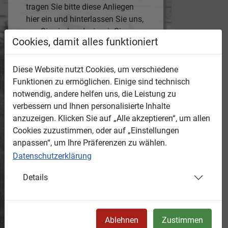
tragen Sie bitte diese Anliegen
hier ein und hinterlassen Sie uns,
wer Sie sind und wie wir Sie
Cookies, damit alles funktioniert
erreichen können.
Die Medien-ID des jeweiligen
Mediums wird automatisch mit
Diese Website nutzt Cookies, um verschiedene
übertragen.
Funktionen zu ermöglichen. Einige sind technisch
Anonyme Hinweise werden wir
notwendig, andere helfen uns, die Leistung zu
nicht bearbeiten!
verbessern und Ihnen personalisierte Inhalte
anzuzeigen. Klicken Sie auf „Alle akzeptieren“, um allen
Grund:
Cookies zuzustimmen, oder auf „Einstellungen
anpassen“, um Ihre Präferenzen zu wählen.
Datenschutzerklärung
Ihr Hinweis:
Details
Ihr Name:
Ablehnen
Zustimmen
e-Mail-Adresse: