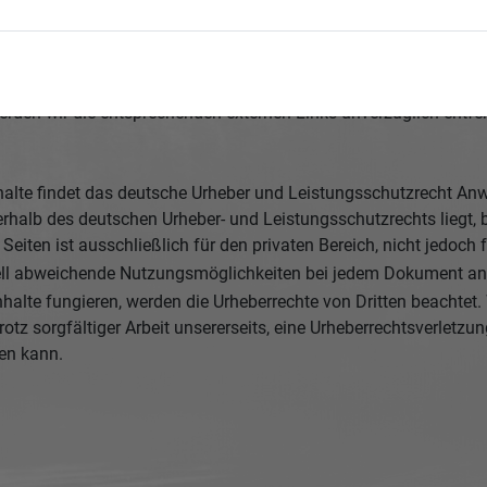
ter - sog. externe Links. Die Inhalte dieser externen Links entz
der externen Seiten. Zum Zeitpunkt der Verknüpfung der externen
töße ohne konkrete Hinweise ist uns nicht zumutbar.
erden wir die entsprechenden externen Links unverzüglich entfe
nhalte findet das deutsche Urheber und Leistungsschutzrecht Anw
erhalb des deutschen Urheber- und Leistungsschutzrechts liegt, 
eiten ist ausschließlich für den privaten Bereich, nicht jedoch 
uell abweichende Nutzungsmöglichkeiten bei jedem Dokument a
Inhalte fungieren, werden die Urheberrechte von Dritten beachtet. 
trotz sorgfältiger Arbeit unsererseits, eine Urheberrechtsverlet
en kann.