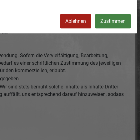
iehen sich unserer Einflussnahme, sodass eine Gewähr für
 Links waren keine Rechtsverstöße ersichtlich. Die
Ablehnen
Zustimmen
rnen.
endung. Sofern die Vervielfältigung, Bearbeitung,
bedarf es einer schriftlichen Zustimmung des jeweiligen
für den kommerziellen, erlaubt.
ngegeben.
Wir sind stets bemüht solche Inhalte als Inhalte Dritter
zung auffällt, uns entsprechend darauf hinzuweisen, sodass