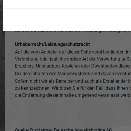
Diese Webseite beinhaltet Verlinkungen zu Webseiten Drit
solche Inhalte unsererseits nicht übernommen wird.
Die Verantwortung liegt stets beim jeweiligen Betreiber 
permanente Überwachung fremder Inhalte auf Rechtsvers
Sollten wir Kenntnis von Rechtsverletzungen erlangen, w
Urheberrecht/Leistungsschutzrecht
Auf die vom Anbieter auf dieser Seite veröffentlichten I
Verbreitung oder jegliche andere Art der Verwertung auß
Erstellers. Unerlaubtes Kopieren oder Downloaden dieser S
Bei den Inhalten des Mediensystems sind davon event
Sofern nicht wir als Betreiber und auch als Ersteller der 
zu kennzeichnen. Wir bitten Sie für den Fall, dass Ihnen 
die Entfernung dieser Inhalte umgehend veranlasst werd
Quelle: Disclaimer, Deutsche Anwaltshotline AG