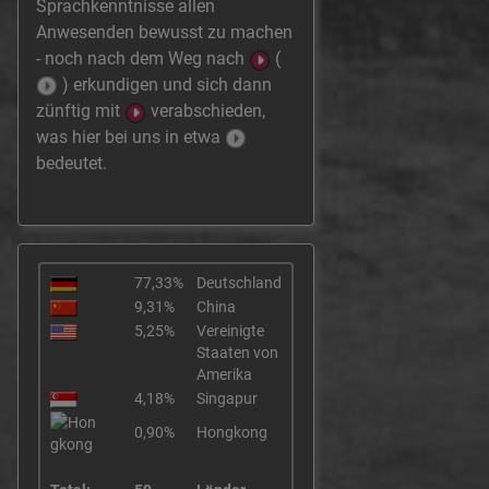
Sprachkenntnisse allen
Anwesenden bewusst zu machen
- noch nach dem Weg nach
(
) erkundigen und sich dann
zünftig mit
verabschieden,
was hier bei uns in etwa
bedeutet.
77,33%
Deutschland
9,31%
China
5,25%
Vereinigte
Staaten von
Amerika
4,18%
Singapur
0,90%
Hongkong