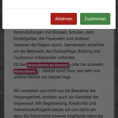
Unser Verein steht für
generationenübergreifende Vielfalt und
Ablehnen
Zustimmen
Zusammenarbeit
. Wir pflegen enge Kontakte
und führen gemeinsame Aktionen und
Veranstaltungen mit Museen, Schulen, dem
Kindergarten, der Feuerwehr und anderen
Vereinen der Region durch. Gemeinsam schaffen
wir ein Netzwerk, das Kulturpflege, Bildung und
Tourismus miteinander verbindet.
Ob bei
oder bei unserem
Veranstaltungen des Museums
– überall spürt man, wie sehr uns
Mitmachtheater
unsere Heimat am Herzen liegt.
Wir verstehen uns nicht nur als Bewahrer der
Vergangenheit, sondern auch als Gestalter der
Gegenwart. Mit Begeisterung, Kreativität und
Gemeinschaftsgeist setzen wir uns dafür ein,
dass die Geschichte unseres Vogtlands lebendig