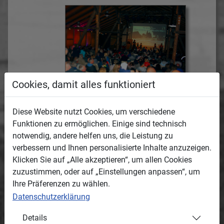
Cookies, damit alles funktioniert
regelmäßig einen
, wir s
cannen und
Sütterlinkurs
Diese Website nutzt Cookies, um verschiedene
transkribieren historische Handschriften in
Funktionen zu ermöglichen. Einige sind technisch
unsere heutige Schrift. Dabei nutzen wir auch
notwendig, andere helfen uns, die Leistung zu
neue Technologien - wir arbeiten mit
verbessern und Ihnen personalisierte Inhalte anzuzeigen.
Unterstützung durch künstliche Intelligenz. Die
Klicken Sie auf „Alle akzeptieren“, um allen Cookies
vielen zeitgeschichtlichen Dokumente, also
zuzustimmen, oder auf „Einstellungen anpassen“, um
insbesondere
,
sind öffentlich
Bild- und Textdokumente
Ihre Präferenzen zu wählen.
in unserem Mediensystem bereitgestellt und
Datenschutzerklärung
können von allen Besuchern
kostenlos genutzt
werden.
Details