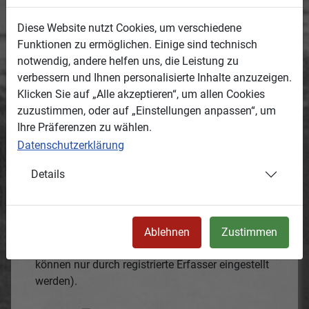
Termin oder Zeitraum, wann das Medium
Diese Website nutzt Cookies, um verschiedene
entstanden ist.
Funktionen zu ermöglichen. Einige sind technisch
1900
notwendig, andere helfen uns, die Leistung zu
ca. 1900
verbessern und Ihnen personalisierte Inhalte anzuzeigen.
Klicken Sie auf „Alle akzeptieren“, um allen Cookies
Ort:
zuzustimmen, oder auf „Einstellungen anpassen“, um
Ortsbeschreibung, wo das Medium entstanden
Ihre Präferenzen zu wählen.
ist.
Datenschutzerklärung
Kirche in Landwüst
50.26764,12.33443
Details
Kommentare:
Kommentare können nur durch registrierte
Erfasser eingestellt werden.
Ablehnen
Zustimmen
Es gibt noch keine Kommentare (Kommentare
können nur durch registrierte Erfasser eingestellt
werden).