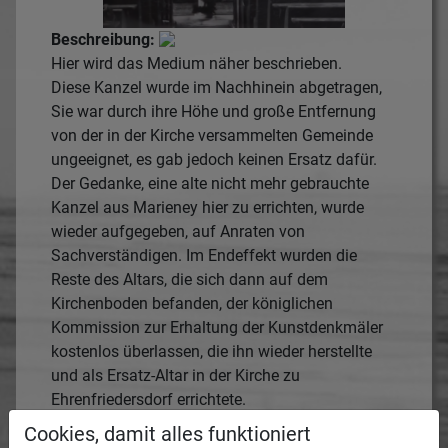
Beschreibung:
Hier wird das Medium näher beschrieben.
Diese Kanzel wurde im Nachhinein abgetragen,
Sie war durch ihre Höhe und große Entfernung
von der in der Kirche versammelten Gemeinde
ungeeignet, es gab jedoch keinen Ersatz dafür.
Der Gedanke, eine alte nicht mehr gebrauchte
Kanzel aus Marieney hier zu errichten, wurde
wieder aufgegeben, auf Anraten von
Sachverständigen. Im Endeffekt wurden die
Reste des Altars, die sich dann auf dem
Kirchenboden befanden, der königlichen
Kommission zur Erhaltung der Kunstdenkmäler
kostenlos überlassen, die ihn wieder herstellte
und als Ersatz-Altar in der Kirche zu
Ehrenfriedersdorf errichtete.
Cookies, damit alles funktioniert
Entstanden: