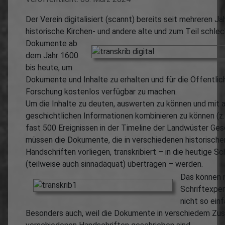
Der Verein digitalisiert (scannt) bereits seit mehreren Ja
historische Kirchen- und andere alte und zum T
eil schle
Dokumente ab
dem Jahr 1600
bis heute, um
Dokumente und Inhalte zu erhalten und für die Öffentlic
Forschung kostenlos verfügbar zu machen.
Um die Inhalte zu deuten, auswerten zu können und mit 
geschichtlichen Informationen kombinieren zu können (z.
fast 500 Ereignissen in der Timeline der Landwüster Ges
müssen die Dokumente, die in verschiedenen historische
Handschriften vorliegen, transkribiert – in die heutige Sc
(teilweise auch sinnadäquat) übertragen – werden.
Das können 
Schriftexper
nicht so ein
Besonders auch, weil die Dokumente in verschiedem Zu