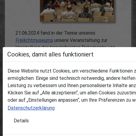
21.06.2024 fand in der Tenne unseres
Freilichtmuseums
unsere Veranstaltung zur
Vorstellung der transkribierten Dokumente von
Cookies, damit alles funktioniert
1900 bis 1930 unter dem Titel "Die Stimmen der
Vergangenheit - Ein Dorf und seine Pfarrer
erzählen" statt. In der Kombination von
Diese Website nutzt Cookies, um verschiedene Funktionen 
Originaldokumenten (z.B. Karten aus den
ermöglichen. Einige sind technisch notwendig, andere helfen 
Schützengräben des 1. Weltkrieges, Bildern aus
Leistung zu verbessern und Ihnen personalisierte Inhalte an
dem Archiv des Heimatvereines), Ki-Musik und -
Klicken Sie auf „Alle akzeptieren“, um allen Cookies zuzusti
generierten Bildern sowie dem Vortrag zu den
oder auf „Einstellungen anpassen“, um Ihre Präferenzen zu w
Inhalten wurde die Geschichte unseres Dorfes
Datenschutzerklärung
erlebbar dargestellt. Geschehnisse, wie z.B. Jagd-
Unfall, Erdbeben mit Glockenschlag,
Details
Karpfenzucht im Schulteich, Straßenbau als
Bürgerpflicht, Bau des Schulhauses, Schmuggel