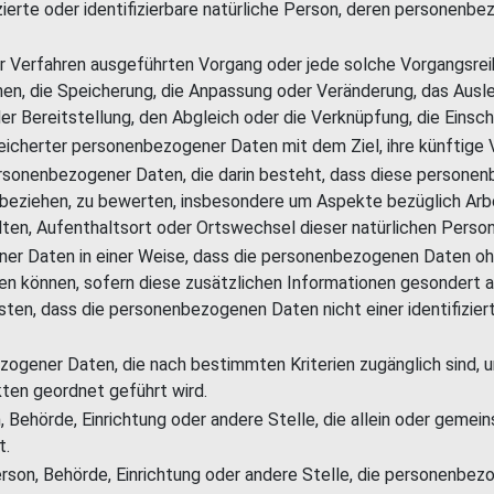
zierte oder identifizierbare natürliche Person, deren personenb
ter Verfahren ausgeführten Vorgang oder jede solche Vorgang
dnen, die Speicherung, die Anpassung oder Veränderung, das Aus
er Bereitstellung, den Abgleich oder die Verknüpfung, die Einsc
icherter personenbezogener Daten mit dem Ziel, ihre künftige 
ersonenbezogener Daten, die darin besteht, dass diese perso
n beziehen, zu bewerten, insbesondere um Aspekte bezüglich Arbe
alten, Aufenthaltsort oder Ortswechsel dieser natürlichen Perso
er Daten in einer Weise, dass die personenbezogenen Daten ohn
en können, sofern diese zusätzlichen Informationen gesondert
ten, dass die personenbezogenen Daten nicht einer identifiziert
gener Daten, die nach bestimmten Kriterien zugänglich sind, u
ten geordnet geführt wird.
n, Behörde, Einrichtung oder andere Stelle, die allein oder geme
t.
Person, Behörde, Einrichtung oder andere Stelle, die personenb