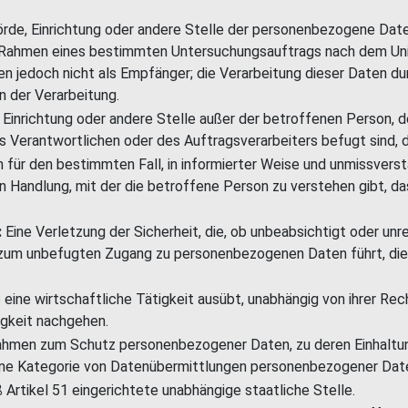
hörde, Einrichtung oder andere Stelle der personenbezogene Dat
e im Rahmen eines bestimmten Untersuchungsauftrags nach dem U
 jedoch nicht als Empfänger; die Verarbeitung dieser Daten dur
 der Verarbeitung.
e, Einrichtung oder andere Stelle außer der betroffenen Person,
s Verantwortlichen oder des Auftragsverarbeiters befugt sind,
n für den bestimmten Fall, in informierter Weise und unmissver
n Handlung, mit der die betroffene Person zu verstehen gibt, da
:
Eine Verletzung der Sicherheit, die, ob unbeabsichtigt oder unr
um unbefugten Zugang zu personenbezogenen Daten führt, die 
ie eine wirtschaftliche Tätigkeit ausübt, unabhängig von ihrer R
igkeit nachgehen.
men zum Schutz personenbezogener Daten, zu deren Einhaltung 
 eine Kategorie von Datenübermittlungen personenbezogener Dat
Artikel 51 eingerichtete unabhängige staatliche Stelle.