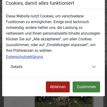
Instrumente wie Cister und Mandocello treffen
Cookies, damit alles funktioniert
auf donnernde Grooves, melodiöse Vocallinien
ergänzen sich mit furiosen Fiddle-und
Diese Website nutzt Cookies, um verschiedene
Flötenparts zu einem magischen Gesamtwerk.
Funktionen zu ermöglichen. Einige sind technisch
Wildromantisch-skurrile Geschichten aus Irland,
notwendig, andere helfen uns, die Leistung zu
Schottland, England, Nordamerika wurden
verbessern und Ihnen personalisierte Inhalte anzuzeigen.
erzählt - getragen von Speedfolk, Worldbeat und
Klicken Sie auf „Alle akzeptieren“, um allen Cookies
Mittelalterrock – Celtic Folk´n Beat eben!
zuzustimmen, oder auf „Einstellungen anpassen“, um
Erst nach 2 Zugaben durfte die Band die Bühne
Ihre Präferenzen zu wählen.
verlassen.
Datenschutzerklärung
Ein genauso erfolgreiches Debüt gab am 25.04.
Vogtland-Brass
Details
Am
Ablehnen
Zustimmen