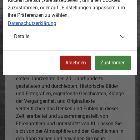
Klicken Sie auf „Alle akzeptieren“, um allen Cookies
Landwüst aus einer einzigartigen Perspektive!
zuzustimmen, oder auf „Einstellungen anpassen“, um
Die Vorführung entführt in eine Welt voller Bilder,
Ihre Präferenzen zu wählen.
Geschichten, Töne und Videos, die das Leben der
Datenschutzerklärung
Dorfbewohner authentisch und bewegend
nachzeichnen.
Details
In einer packenden Präsentation, die auf den
transkribierten Texten des Dorfpfarrers und der
Einwohner basiert, erhalten Sie tiefe Einblicke in
Ablehnen
Zustimmen
den Alltag, die Freuden und Sorgen dieser Zeit.
Erleben Sie, wie das Dorf und seine Bewohner die
ersten Jahrzehnte des 20. Jahrhunderts
gestalteten und durchlebten. Historische Bilder
und Fotografien, ergreifende Geschichten, Klänge
der Vergangenheit und Originaltexte
verdeutlichen das Denken und Fühlen in dieser
Zeit, erarbeitet und zusammengestellt von
Ehrenamtlern und unterstützt von KI. Lassen Sie
sich von der Atmosphäre und den Geschichten in
den Bann ziehen und gewinnen Sie neue