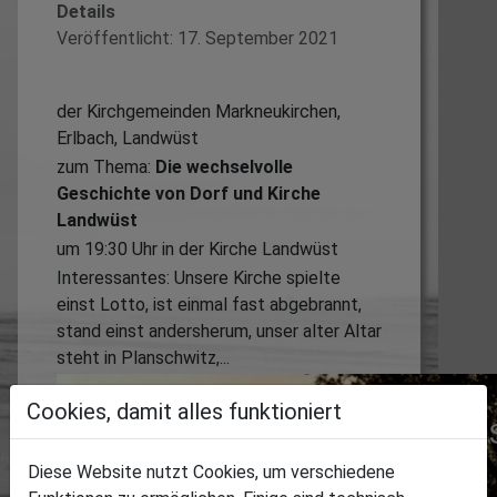
Details
Veröffentlicht: 17. September 2021
der Kirchgemeinden Markneukirchen,
Erlbach, Landwüst
zum Thema:
Die wechselvolle
Geschichte von Dorf und Kirche
Landwüst
um 19:30 Uhr in der Kirche Landwüst
Interessantes: Unsere Kirche spielte
einst Lotto, ist einmal fast abgebrannt,
stand einst andersherum, unser alter Altar
steht in Planschwitz,...
Cookies, damit alles funktioniert
Diese Website nutzt Cookies, um verschiedene