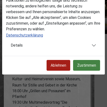
Funktionen zu ermöglichen. Einige sind technisch
notwendig, andere helfen uns, die Leistung zu
verbessern und Ihnen personalisierte Inhalte anzuzeigen.
Klicken Sie auf „Alle akzeptieren“, um allen Cookies
zuzustimmen, oder auf „Einstellungen anpassen“, um Ihre
Präferenzen zu wählen.
Datenschutzerklärung
Programm der
St. Laurentius Kirche
Landwüst
Details
18.00 Uhr
Eröffnung der
Fotoausstellung
mit Motiven aus
Landwüst und
Umgebung in der Kirche, erstellt
vom
Ablehnen
Zustimmen
Gymnasium Markneukirchen, erweitert mit
historischen Großformatbildern von
Kultur- und Heimatverein sowie Museum,
Raum für Stille und Gebet in der Kirche
18.00 Uhr
„Grillen und Posaunen“ im
Pfarrhof
19.30 Uhr
Multimediavortrag "
Die