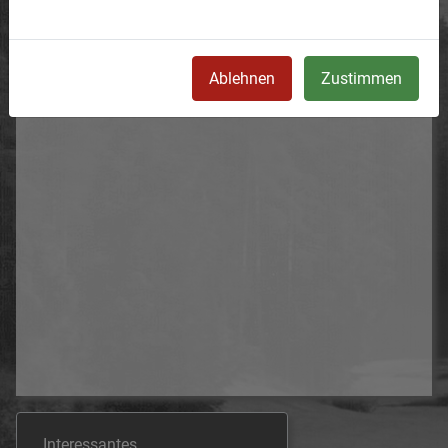
Sollten Sie beim Besuch also auf einen Tunnel
stoßen, es ist keine U-Bahn, die gibt es im
gesamten Vogtland nicht.
Ablehnen
Zustimmen
www.burgeninventar.de Quelle: Geupel
Interessantes