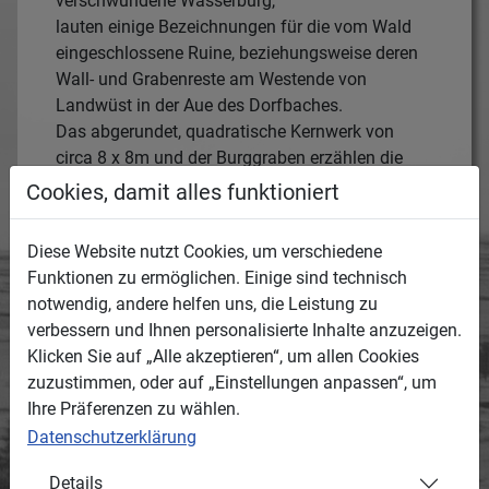
verschwundene Wasserburg,
lauten einige Bezeichnungen für die vom Wald
eingeschlossene Ruine, beziehungsweise deren
Wall- und Grabenreste am Westende von
Landwüst in der Aue des Dorfbaches.
Das abgerundet, quadratische Kernwerk von
circa 8 x 8m und der Burggraben erzählen die
Geschichte des einstigen Bauwerkes, das bereits
Cookies, damit alles funktioniert
1445 in Verbindung mit der Familie Heincze
erwähnt wurde.
Diese Website nutzt Cookies, um verschiedene
Abgesehen von diesen Fakten macht seit
Funktionen zu ermöglichen. Einige sind technisch
Generationen ein Gerücht im Ort die Runde das
notwendig, andere helfen uns, die Leistung zu
besagt, dass zwischen der Ruine und der Kirche
verbessern und Ihnen personalisierte Inhalte anzuzeigen.
im Dorf ein unterirdischer Gang besteht oder
Klicken Sie auf „Alle akzeptieren“, um allen Cookies
bestanden hat.
zuzustimmen, oder auf „Einstellungen anpassen“, um
Am Hinweisschild im Wald, dass mehr zum
Ihre Präferenzen zu wählen.
„Alten Schloß" erzählt, befindet sich ein großer
Datenschutzerklärung
Stein im Boden, der als möglicher Verschluß des
Eingangs gehandelt wird.
Details