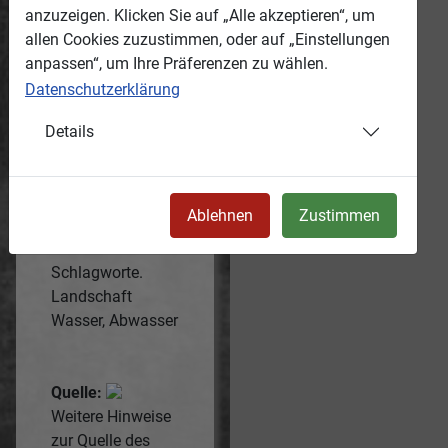
Bedingungen
anzuzeigen. Klicken Sie auf „Alle akzeptieren“, um
(Name:
Tanne14-
allen Cookies zuzustimmen, oder auf „Einstellungen
heimatverein-
anpassen“, um Ihre Präferenzen zu wählen.
landwuest-318-
Datenschutzerklärung
CC-BY-SA
)
Details
Schlagworte
Vom Bereitsteller
für dieses
Ablehnen
Zustimmen
Medium
verwendete
Schlagworte.
Landschaft
Wasser, Abwasser
Quelle:
Weitere Hinweise
zur Quelle des