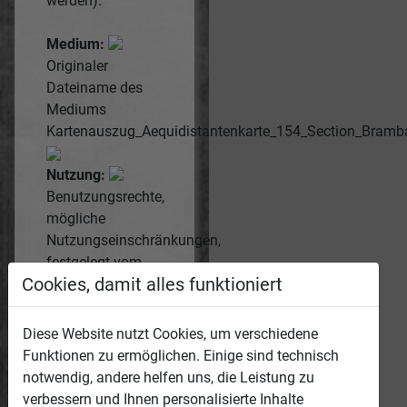
werden).
Medium:
Originaler
Dateiname des
Mediums
Kartenauszug_Aequidistantenkarte_154_Section_Bram
Nutzung:
Benutzungsrechte,
mögliche
Nutzungseinschränkungen,
festgelegt vom
Cookies, damit alles funktioniert
Eigentümer,
Uploader...
CC-BY-
Diese Website nutzt Cookies, um verschiedene
SA
Namensnennung,
Funktionen zu ermöglichen. Einige sind technisch
Weitergabe zu
notwendig, andere helfen uns, die Leistung zu
gleichen
verbessern und Ihnen personalisierte Inhalte