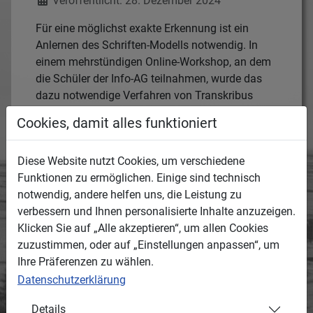
Veröffentlicht: 28. Dezember 2024
Für eine möglichst exakte Erkennung ist ein
Anlernen des Schriften-Modells notwendig. In
einem mehrstündigen Online-Workshop, an dem
die Schüler der Info-AG teilnahmen, wurde das
dazu notwendige Verfahren von Transkribus
vermittelt.
Cookies, damit alles funktioniert
Diese Website nutzt Cookies, um verschiedene
Funktionen zu ermöglichen. Einige sind technisch
notwendig, andere helfen uns, die Leistung zu
verbessern und Ihnen personalisierte Inhalte anzuzeigen.
Klicken Sie auf „Alle akzeptieren“, um allen Cookies
zuzustimmen, oder auf „Einstellungen anpassen“, um
Ihre Präferenzen zu wählen.
Datenschutzerklärung
Details