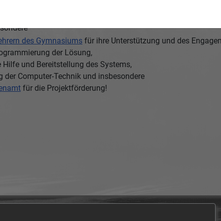
deutscher Handschrift
hop aus.
esondere
Lehrern des Gymnasiums
für ihre Unterstützung und des Engage
Programmierung der Lösung,
Hilfe und Bereitstellung des Systems,
ng der Computer-Technik und insbesondere
renamt
für die Projektförderung!