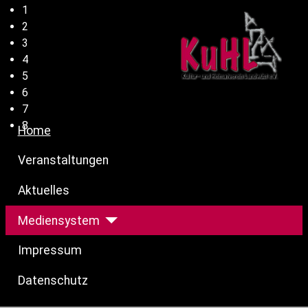
1
2
3
4
5
6
7
8
Home
Veranstaltungen
Aktuelles
Mediensystem
Impressum
Datenschutz