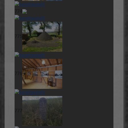
774
775
776
777