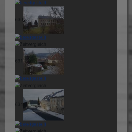
630
631
634