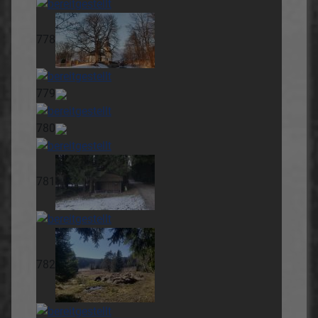
778
779
780
781
782