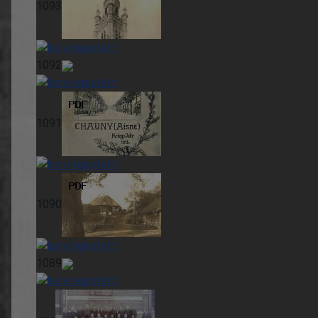
1093
1092
1091
1090
1089