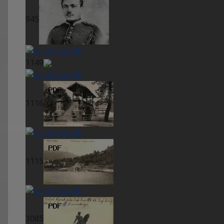
945
1149
1116
1115
1085