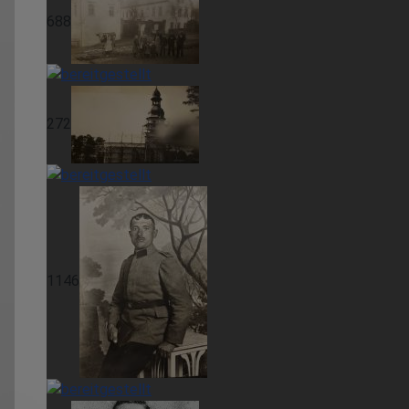
688
272
1146