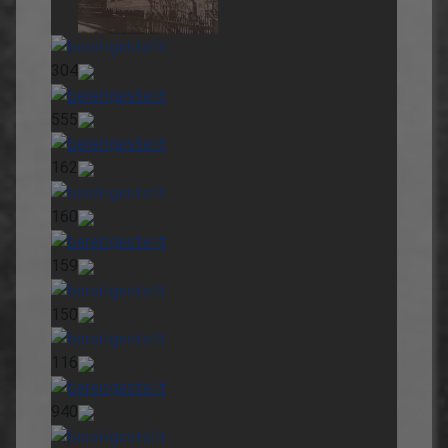
304
555
162
160
159
150
116
940