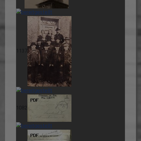
1137
1082