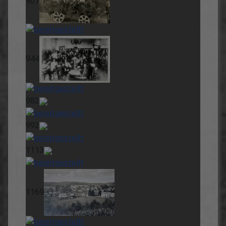
907
944
982
992
1113
1169