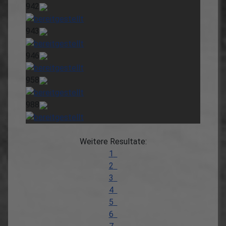
942
943
946
958
988
Weitere Resultate:
1
2
3
4
5
6