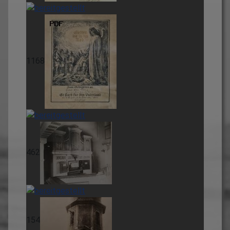
1168
462
154