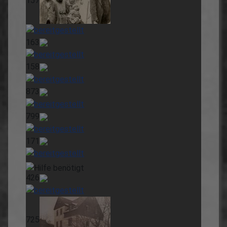
157
163
158
873
799
171
426
725