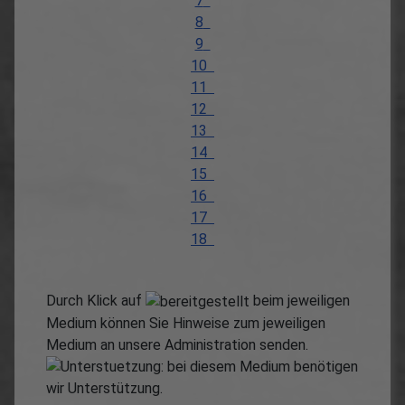
7
8
9
10
11
12
13
14
15
16
17
18
Durch Klick auf
beim jeweiligen
Medium können Sie Hinweise zum jeweiligen
Medium an unsere Administration senden.
: bei diesem Medium benötigen
wir Unterstützung.