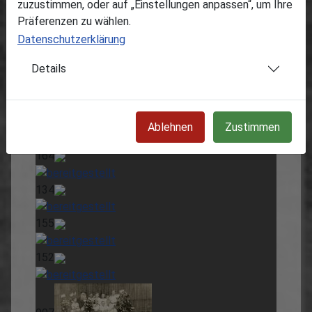
zuzustimmen, oder auf „Einstellungen anpassen“, um Ihre
182
Präferenzen zu wählen.
Datenschutzerklärung
118
Details
124
169
Ablehnen
Zustimmen
164
134
155
152